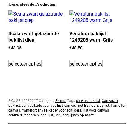
Gerelateerde Producten
Scala zwart gelazuurde
Venatura baklijst
baklijst diep
1249205 warm Grijs
€43.95
€48.50
selecteer opties
selecteer opties
SKU
SF 1258001T
Categorie
Sienna
Tags
canvas baklijst
,
Canvas in
baklijst
,
canvas kader
,
canvas lijst
,
canvas met lijst
,
Canvaslijst
,
frame for
canvas
,
frameforcanvas
,
kader voor schilderij
,
lijst voor canvas
,
schilderijkader
,
schilderijlijst
,
Schilderijlijsten op maat