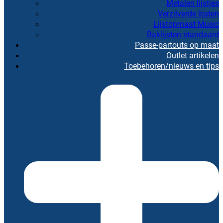
Metalen lijstjes
Verzilverde lijsten
Lijstopmaat Music
Baklijsten standaard
Passe-partouts op maat
Outlet artikelen
Toebehoren/nieuws en tips