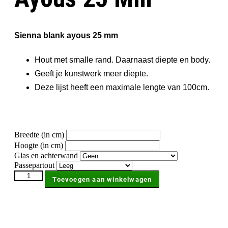
Sienna blank ayous 25 mm
Hout met smalle rand. Daarnaast diepte en body.
Geeft je kunstwerk meer diepte.
Deze lijst heeft een maximale lengte van 100cm.
Breedte (in cm)
Hoogte (in cm)
Glas en achterwand
Passepartout
Sienna
Toevoegen aan winkelwagen
blank
ayous
25
mm
aantal