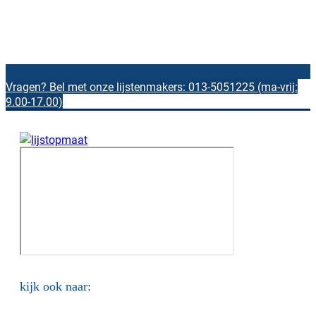
Vragen? Bel met onze lijstenmakers: 013-5051225 (ma-vrij:
9.00-17.00)
kijk ook naar: