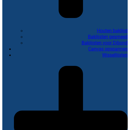
Houten baklijst
Baklijsten gesmeed
Baklijsten voor Dibond
Canvas opspannen
Wissellijsten