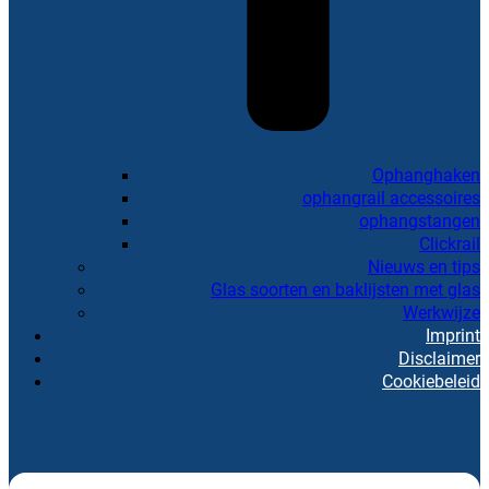
Ophanghaken
ophangrail accessoires
ophangstangen
Clickrail
Nieuws en tips
Glas soorten en baklijsten met glas
Werkwijze
Imprint
Disclaimer
Cookiebeleid