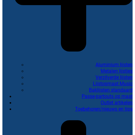
Aluminium lijsten
Metalen lijstjes
Verzilverde lijsten
Lijstopmaat Music
Baklijsten standaard
Passe-partouts op maat
Outlet artikelen
Toebehoren/nieuws en tips